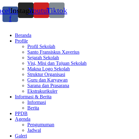
acebook-
Instagram
Youtube
Tiktok
f
Beranda
Profile
Profil Sekolah
Santo Fransiskus Xaverius
Sejarah Sekolah
Visi, Misi dan Tujuan Sekolah
Makna Logo Sekolah
Struktur Organisasi
Guru dan Karyawan
Sarana dan Prasarana
Ekstrakurikuler
Informasi & Berita
Informasi
Berita
PPDB
Agenda
Pengumuman
Jadwal
Galeri