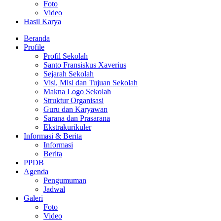
Foto
Video
Hasil Karya
Beranda
Profile
Profil Sekolah
Santo Fransiskus Xaverius
Sejarah Sekolah
Visi, Misi dan Tujuan Sekolah
Makna Logo Sekolah
Struktur Organisasi
Guru dan Karyawan
Sarana dan Prasarana
Ekstrakurikuler
Informasi & Berita
Informasi
Berita
PPDB
Agenda
Pengumuman
Jadwal
Galeri
Foto
Video