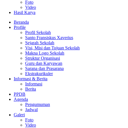
Foto
Video
Hasil Karya
Beranda
Profile
Profil Sekolah
Santo Fransiskus Xaverius
Sejarah Sekolah
Visi, Misi dan Tujuan Sekolah
Makna Logo Sekolah
Struktur Organisasi
Guru dan Karyawan
Sarana dan Prasarana
Ekstrakurikuler
Informasi & Berita
Informasi
Berita
PPDB
Agenda
Pengumuman
Jadwal
Galeri
Foto
Video