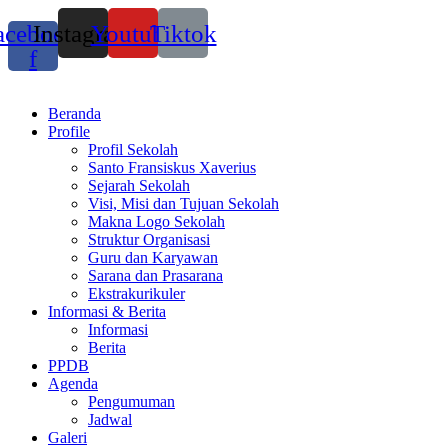
acebook-
Instagram
Youtube
Tiktok
f
Beranda
Profile
Profil Sekolah
Santo Fransiskus Xaverius
Sejarah Sekolah
Visi, Misi dan Tujuan Sekolah
Makna Logo Sekolah
Struktur Organisasi
Guru dan Karyawan
Sarana dan Prasarana
Ekstrakurikuler
Informasi & Berita
Informasi
Berita
PPDB
Agenda
Pengumuman
Jadwal
Galeri