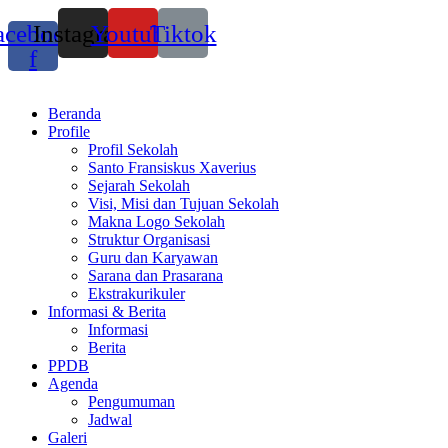
acebook-
Instagram
Youtube
Tiktok
f
Beranda
Profile
Profil Sekolah
Santo Fransiskus Xaverius
Sejarah Sekolah
Visi, Misi dan Tujuan Sekolah
Makna Logo Sekolah
Struktur Organisasi
Guru dan Karyawan
Sarana dan Prasarana
Ekstrakurikuler
Informasi & Berita
Informasi
Berita
PPDB
Agenda
Pengumuman
Jadwal
Galeri