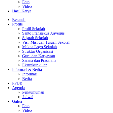
Foto
Video
Hasil Karya
Beranda
Profile
Profil Sekolah
Santo Fransiskus Xaverius
Sejarah Sekolah
Visi, Misi dan Tujuan Sekolah
Makna Logo Sekolah
Struktur Organisasi
Guru dan Karyawan
Sarana dan Prasarana
Ekstrakurikuler
Informasi & Berita
Informasi
Berita
PPDB
Agenda
Pengumuman
Jadwal
Galeri
Foto
Video