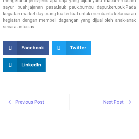
mengetahui jenis-jenis apa saja yang dijual yaitu macam-macam
sayur, buah,jajanan pasar,lauk pauk,bumbu dapur,kerupuk.Pada
kegiatan market day orang tua terlibat untuk membantu kelancaran
kegiatan dengan membeli dagangan yang dijual oleh anak-anak
secara antusias.
Facebook
Twitter
LinkedIn
Previous Post
Next Post