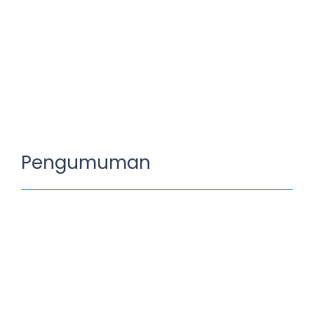
Pengumuman
Pengumuman 1 Februari 2023
Agustus 14, 2023
/
No Comments
Pengumuman Libur
Read More