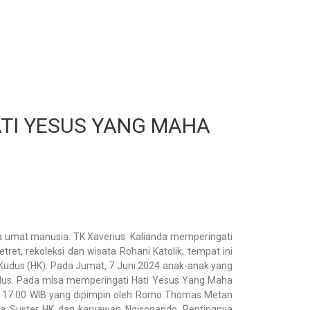
ATI YESUS YANG MAHA
da umat manusia. TK Xaverius Kalianda memperingati
, rekoleksi dan wisata Rohani Katolik, tempat ini
i Kudus (HK). Pada Jumat, 7 Juni 2024 anak-anak yang
dus. Pada misa memperingati Hati Yesus Yang Maha
kul 17.00 WIB yang dipimpin oleh Romo Thomas Metan
ara Suster HK dan karyawan Ngisonando. Pentingnya