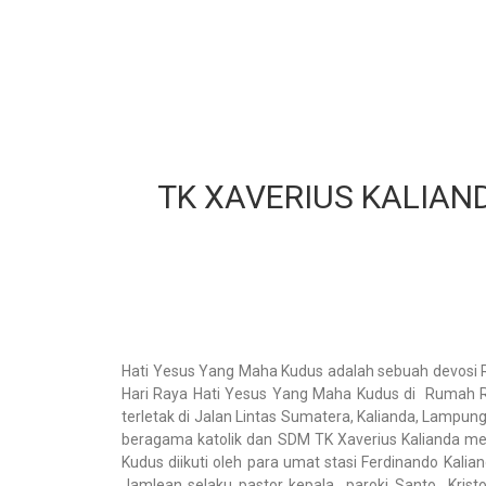
TK XAVERIUS KALIAN
Hati Yesus Yang Maha Kudus adalah sebuah devosi R
Hari Raya Hati Yesus Yang Maha Kudus di Rumah Re
terletak di Jalan Lintas Sumatera, Kalianda, Lampun
beragama katolik dan SDM TK Xaverius Kalianda m
Kudus diikuti oleh para umat stasi Ferdinando Kal
Jamlean selaku pastor kepala paroki Santo Kristo