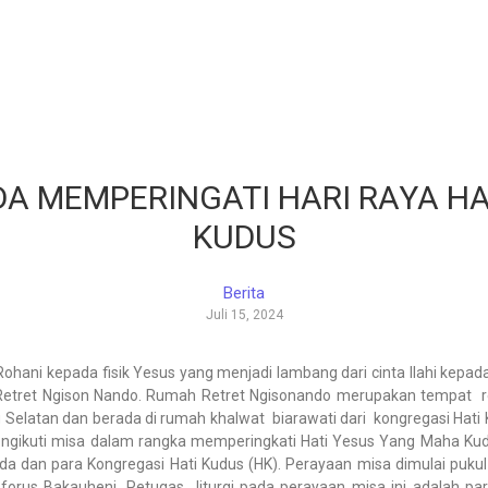
DA MEMPERINGATI HARI RAYA H
KUDUS
Berita
Juli 15, 2024
ohani kepada fisik Yesus yang menjadi lambang dari cinta Ilahi kepa
tret Ngison Nando. Rumah Retret Ngisonando merupakan tempat retret
g Selatan dan berada di rumah khalwat biarawati dari kongregasi Hat
engikuti misa dalam rangka memperingkati Hati Yesus Yang Maha Ku
ianda dan para Kongregasi Hati Kudus (HK). Perayaan misa dimulai pu
forus Bakauheni. Petugas liturgi pada perayaan misa ini adalah p