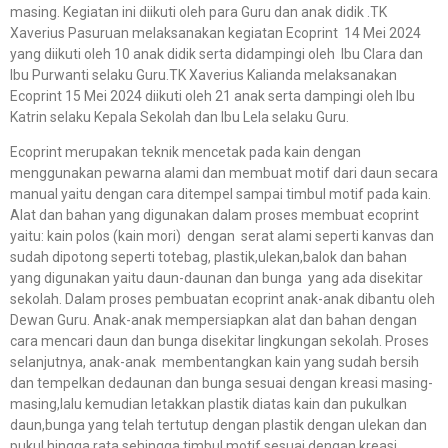
masing. Kegiatan ini diikuti oleh para Guru dan anak didik .TK
Xaverius Pasuruan melaksanakan kegiatan Ecoprint 14 Mei 2024
yang diikuti oleh 10 anak didik serta didampingi oleh Ibu Clara dan
Ibu Purwanti selaku Guru.TK Xaverius Kalianda melaksanakan
Ecoprint 15 Mei 2024 diikuti oleh 21 anak serta dampingi oleh Ibu
Katrin selaku Kepala Sekolah dan Ibu Lela selaku Guru.
Ecoprint merupakan teknik mencetak pada kain dengan
menggunakan pewarna alami dan membuat motif dari daun secara
manual yaitu dengan cara ditempel sampai timbul motif pada kain.
Alat dan bahan yang digunakan dalam proses membuat ecoprint
yaitu: kain polos (kain mori) dengan serat alami seperti kanvas dan
sudah dipotong seperti totebag, plastik,ulekan,balok dan bahan
yang digunakan yaitu daun-daunan dan bunga yang ada disekitar
sekolah. Dalam proses pembuatan ecoprint anak-anak dibantu oleh
Dewan Guru. Anak-anak mempersiapkan alat dan bahan dengan
cara mencari daun dan bunga disekitar lingkungan sekolah. Proses
selanjutnya, anak-anak membentangkan kain yang sudah bersih
dan tempelkan dedaunan dan bunga sesuai dengan kreasi masing-
masing,lalu kemudian letakkan plastik diatas kain dan pukulkan
daun,bunga yang telah tertutup dengan plastik dengan ulekan dan
pukul hingga rata sehingga timbul motif sesuai dengan kreasi