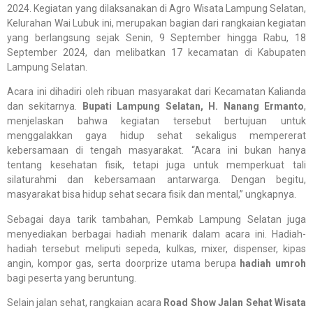
2024. Kegiatan yang dilaksanakan di Agro Wisata Lampung Selatan,
Kelurahan Wai Lubuk ini, merupakan bagian dari rangkaian kegiatan
yang berlangsung sejak Senin, 9 September hingga Rabu, 18
September 2024, dan melibatkan 17 kecamatan di Kabupaten
Lampung Selatan.
Acara ini dihadiri oleh ribuan masyarakat dari Kecamatan Kalianda
dan sekitarnya.
Bupati Lampung Selatan, H. Nanang Ermanto
,
menjelaskan bahwa kegiatan tersebut bertujuan untuk
menggalakkan gaya hidup sehat sekaligus mempererat
kebersamaan di tengah masyarakat. “Acara ini bukan hanya
tentang kesehatan fisik, tetapi juga untuk memperkuat tali
silaturahmi dan kebersamaan antarwarga. Dengan begitu,
masyarakat bisa hidup sehat secara fisik dan mental,” ungkapnya.
Sebagai daya tarik tambahan, Pemkab Lampung Selatan juga
menyediakan berbagai hadiah menarik dalam acara ini. Hadiah-
hadiah tersebut meliputi sepeda, kulkas, mixer, dispenser, kipas
angin, kompor gas, serta doorprize utama berupa
hadiah umroh
bagi peserta yang beruntung.
Selain jalan sehat, rangkaian acara
Road Show Jalan Sehat Wisata