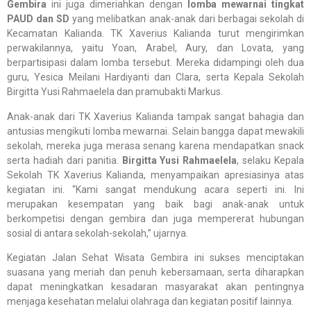
Gembira
ini juga dimeriahkan dengan
lomba mewarnai tingkat
PAUD dan SD
yang melibatkan anak-anak dari berbagai sekolah di
Kecamatan Kalianda. TK Xaverius Kalianda turut mengirimkan
perwakilannya, yaitu Yoan, Arabel, Aury, dan Lovata, yang
berpartisipasi dalam lomba tersebut. Mereka didampingi oleh dua
guru, Yesica Meilani Hardiyanti dan Clara, serta Kepala Sekolah
Birgitta Yusi Rahmaelela dan pramubakti Markus.
Anak-anak dari TK Xaverius Kalianda tampak sangat bahagia dan
antusias mengikuti lomba mewarnai. Selain bangga dapat mewakili
sekolah, mereka juga merasa senang karena mendapatkan snack
serta hadiah dari panitia.
Birgitta Yusi Rahmaelela
, selaku Kepala
Sekolah TK Xaverius Kalianda, menyampaikan apresiasinya atas
kegiatan ini. “Kami sangat mendukung acara seperti ini. Ini
merupakan kesempatan yang baik bagi anak-anak untuk
berkompetisi dengan gembira dan juga mempererat hubungan
sosial di antara sekolah-sekolah,” ujarnya.
Kegiatan Jalan Sehat Wisata Gembira ini sukses menciptakan
suasana yang meriah dan penuh kebersamaan, serta diharapkan
dapat meningkatkan kesadaran masyarakat akan pentingnya
menjaga kesehatan melalui olahraga dan kegiatan positif lainnya.