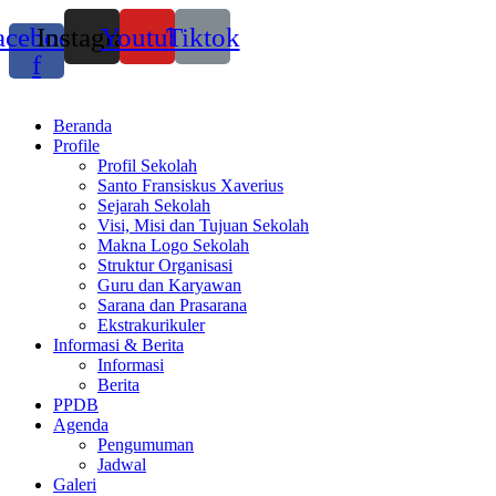
acebook-
Instagram
Youtube
Tiktok
f
Beranda
Profile
Profil Sekolah
Santo Fransiskus Xaverius
Sejarah Sekolah
Visi, Misi dan Tujuan Sekolah
Makna Logo Sekolah
Struktur Organisasi
Guru dan Karyawan
Sarana dan Prasarana
Ekstrakurikuler
Informasi & Berita
Informasi
Berita
PPDB
Agenda
Pengumuman
Jadwal
Galeri