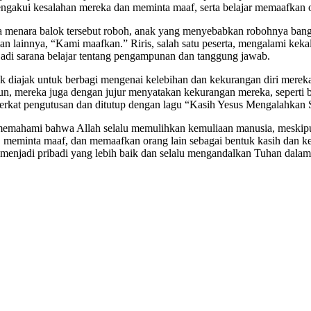
ngakui kesalahan mereka dan meminta maaf, serta belajar memaafkan o
a menara balok tersebut roboh, anak yang menyebabkan robohnya bangu
an lainnya, “Kami maafkan.” Riris, salah satu peserta, mengalami ke
adi sarana belajar tentang pengampunan dan tanggung jawab.
anak diajak untuk berbagi mengenai kelebihan dan kekurangan diri me
n, mereka juga dengan jujur menyatakan kekurangan mereka, seperti
 berkat pengutusan dan ditutup dengan lagu “Kasih Yesus Mengalahkan 
ahami bahwa Allah selalu memulihkan kemuliaan manusia, meskipun me
 meminta maaf, dan memaafkan orang lain sebagai bentuk kasih dan ke
 menjadi pribadi yang lebih baik dan selalu mengandalkan Tuhan dala