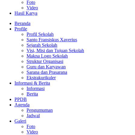
Foto
Video
Hasil Karya
Beranda
Profile
Profil Sekolah
Santo Fransiskus Xaverius
Sejarah Sekolah
Visi, Misi dan Tujuan Sekolah
Makna Logo Sekolah
Struktur Organisasi
Guru dan Karyawan
Sarana dan Prasarana
Ekstrakurikuler
Informasi & Berita
Informasi
Berita
PPDB
Agenda
Pengumuman
Jadwal
Galeri
Foto
Video